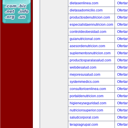
dietasenlinea.com
Ofertar
dietasadomicilio.com
Ofertar
productosdenutricion.com
Ofertar
especialistaennutricion.com
Ofertar
controldeobesidad.com
Ofertar
guianutricional.com
Ofertar
asesordenutricion.com
Ofertar
suplementosnutricion.com
Ofertar
productosparalasalud.com
Ofertar
webdesalud.com
Ofertar
mejoresusalud.com
Ofertar
systemmedics.com
Ofertar
consultorioenlinea.com
Ofertar
portaldenutricion.com
Ofertar
higieneyseguridad.com
Ofertar
nutricionsuperior.com
Ofertar
saludcorporal.com
Ofertar
terapiagrupal.com
Ofertar