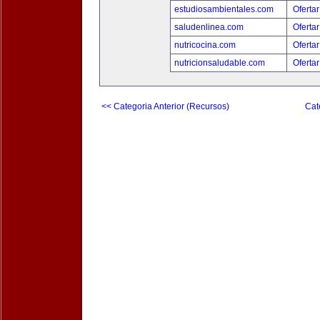
estudiosambientales.com
Ofertar
saludenlinea.com
Ofertar
nutricocina.com
Ofertar
nutricionsaludable.com
Ofertar
<< Categoria Anterior (Recursos)
Cat