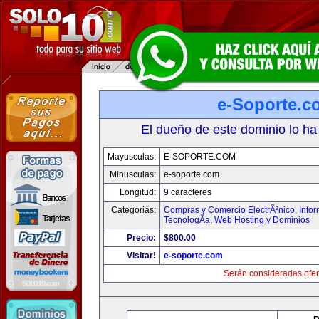
e-Soporte.c
El dueño de este dominio lo ha
Mayusculas:
E-SOPORTE.COM
Minusculas:
e-soporte.com
Longitud:
9 caracteres
Categorias:
Compras y Comercio ElectrÃ³nico
,
Info
TecnologÃ­a
,
Web Hosting y Dominios
Precio:
$800.00
Visitar!
e-soporte.com
Serán consideradas ofer