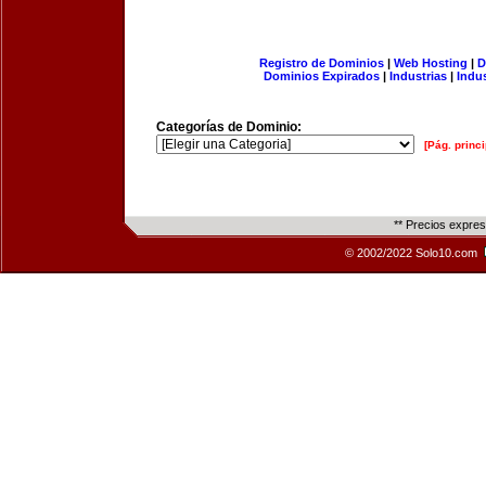
Registro de Dominios
|
Web Hosting
|
D
Dominios Expirados
|
Industrias
|
Indu
Categorías de Dominio:
[Pág. princi
** Precios expre
© 2002/2022 Solo10.com