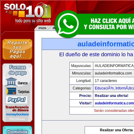
auladeinformati
El dueño de este dominio lo ha
Mayusculas:
AULADEINFORMATICA
Minusculas:
auladeinformatica.com
Longitud:
17 caracteres
Categorias:
EducaciÃ³n
,
InformÃ¡ti
Precio:
Realizar una oferta!
Visitar!
auladeinformatica.com
Serán consideradas ofer
Realizar una Oferta