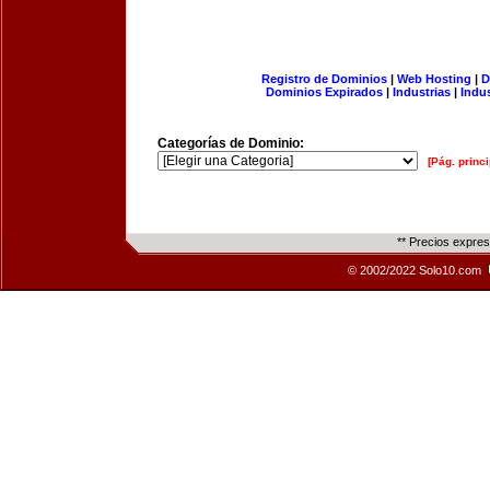
Registro de Dominios
|
Web Hosting
|
D
Dominios Expirados
|
Industrias
|
Indu
Categorías de Dominio:
[Pág. princi
** Precios expre
© 2002/2022 Solo10.com