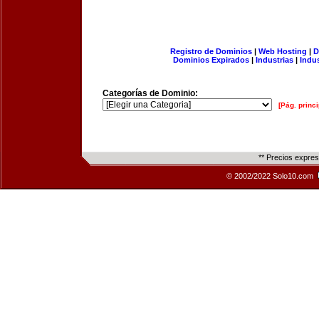
Registro de Dominios
|
Web Hosting
|
D
Dominios Expirados
|
Industrias
|
Indu
Categorías de Dominio:
[Pág. princi
** Precios expre
© 2002/2022 Solo10.com