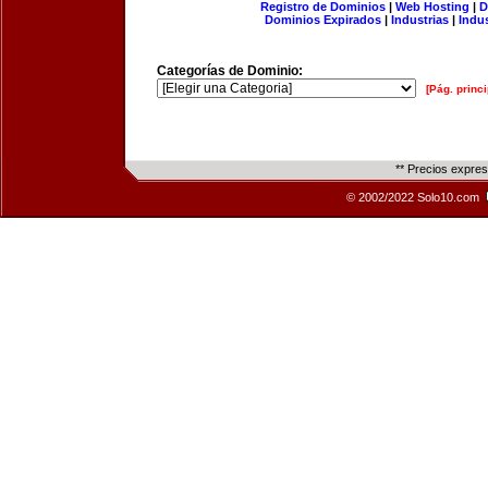
Registro de Dominios
|
Web Hosting
|
D
Dominios Expirados
|
Industrias
|
Indu
Categorías de Dominio:
[Pág. princi
** Precios expre
© 2002/2022 Solo10.com