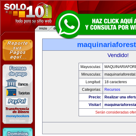
maquinariafores
Vendido!
Mayusculas:
MAQUINARIAFOR
Minusculas:
maquinariaforesta
Longitud:
18 caracteres
Categorias:
Recursos
Precio:
Realizar una ofert
Visitar!
maquinariaforest
Serán consideradas ofer