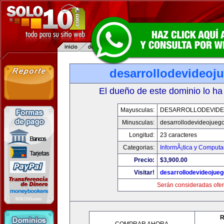
desarrollodevideoj
El dueño de este dominio lo ha
Mayusculas:
DESARROLLODEVID
Minusculas:
desarrollodevideojueg
Longitud:
23 caracteres
Categorias:
InformÃ¡tica y Computa
Precio:
$3,900.00
Visitar!
desarrollodevideojue
Serán consideradas ofer
R