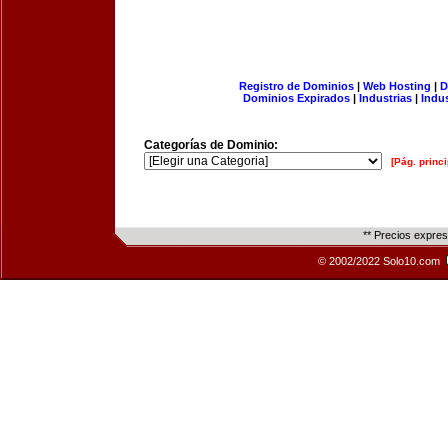
Registro de Dominios
|
Web Hosting
|
D
Dominios Expirados
|
Industrias
|
Indu
Categorías de Dominio:
[Pág. princi
** Precios expre
© 2002/2022 Solo10.com