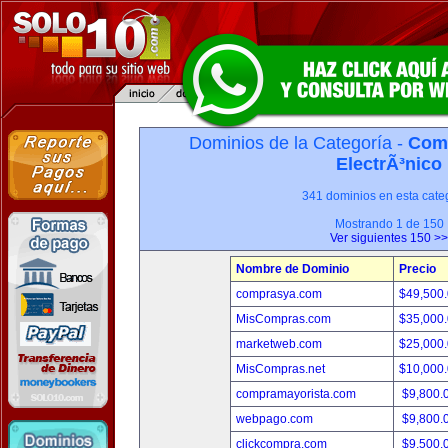
Dominios de la Categoría -
Com
ElectrÃ³nico
341 dominios en esta categ
Mostrando 1 de 150
Ver siguientes 150 >>
Nombre de Dominio
Precio
comprasya.com
$49,500
MisCompras.com
$35,000
marketweb.com
$25,000
MisCompras.net
$10,000
compramayorista.com
$9,800.
webpago.com
$9,800.
clickcompra.com
$9,500.