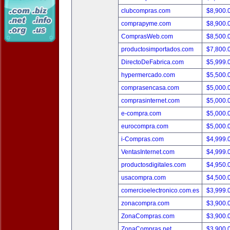
clubcompras.com
$8,900.
comprapyme.com
$8,900.
ComprasWeb.com
$8,500.
productosimportados.com
$7,800.
DirectoDeFabrica.com
$5,999.
hypermercado.com
$5,500.
comprasencasa.com
$5,000.
comprasinternet.com
$5,000.
e-compra.com
$5,000.
eurocompra.com
$5,000.
i-Compras.com
$4,999.
VentasInternet.com
$4,999.
productosdigitales.com
$4,950.
usacompra.com
$4,500.
comercioelectronico.com.es
$3,999.
zonacompra.com
$3,900.
ZonaCompras.com
$3,900.
ZonaCompras.net
$3,900.