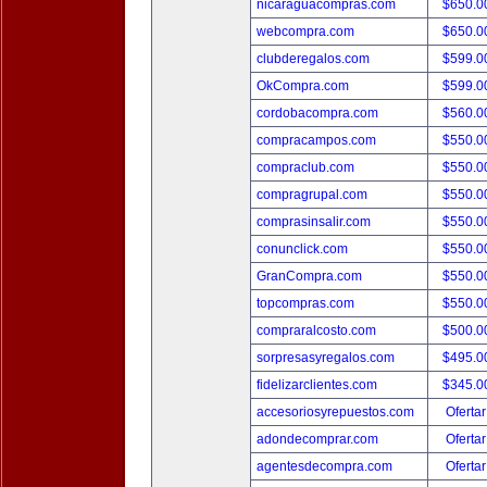
nicaraguacompras.com
$650.
webcompra.com
$650.
clubderegalos.com
$599.
OkCompra.com
$599.
cordobacompra.com
$560.
compracampos.com
$550.
compraclub.com
$550.
compragrupal.com
$550.
comprasinsalir.com
$550.
conunclick.com
$550.
GranCompra.com
$550.
topcompras.com
$550.
compraralcosto.com
$500.
sorpresasyregalos.com
$495.
fidelizarclientes.com
$345.
accesoriosyrepuestos.com
Ofertar
adondecomprar.com
Ofertar
agentesdecompra.com
Ofertar