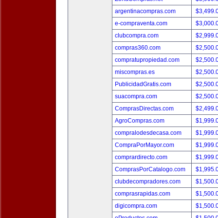
argentinacompras.com
$3,499.
e-compraventa.com
$3,000.
clubcompra.com
$2,999.
compras360.com
$2,500.
compratupropiedad.com
$2,500.
miscompras.es
$2,500.
PublicidadGratis.com
$2,500.
suacompra.com
$2,500.
ComprasDirectas.com
$2,499.
AgroCompras.com
$1,999.
compralodesdecasa.com
$1,999.
CompraPorMayor.com
$1,999.
comprardirecto.com
$1,999.
ComprasPorCatalogo.com
$1,995.
clubdecompradores.com
$1,500.
comprasrapidas.com
$1,500.
digicompra.com
$1,500.