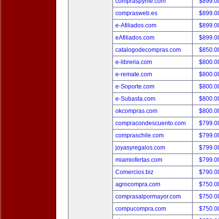
compraspyme.com
$899.
comprasweb.es
$899.
e-Afiliados.com
$899.
eAfiliados.com
$899.
catalogodecompras.com
$850.
e-libreria.com
$800.
e-remate.com
$800.
e-Soporte.com
$800.
e-Subasta.com
$800.
okcompras.com
$800.
compracondescuento.com
$799.
compraschile.com
$799.
joyasyregalos.com
$799.
miamiofertas.com
$799.
Comercios.biz
$790.
agrocompra.com
$750.
comprasalpormayor.com
$750.
compucompra.com
$750.